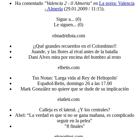
Ha comentado
"Valencia 2 - 0 Almeria"
en
La porra: Valencia
- Almería
(29.01.2009 / 11:15)
.
Sigue a... (0)
Le siguen... (0)
elmadridista.com
¡¡Qué grandes recuerdos en el Colombino!!
Juande, y las flores al rival antes de la batalla
Dani Alves mira por encima del hombro al resto
elbetis.com
Tus Notas: 'Larga vida al Rey de Heliopolis'
Español-Betis, domingo 26 a las 17.00
Mark González no quiere que se dude de su implicación
elatleti.com
Calleja es el lateral. ¿Y los centrales?
Abel: “La verdad es que si no se gana mañana, es complicado
seguir en la pelea"
"8 finales"
elsporting.com