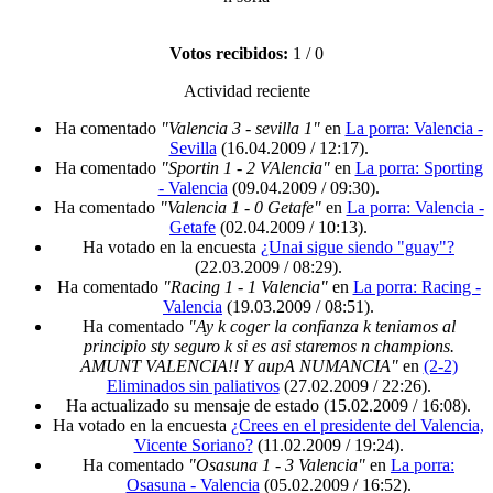
Votos recibidos:
1 / 0
Actividad reciente
Ha comentado
"Valencia 3 - sevilla 1"
en
La porra: Valencia -
Sevilla
(16.04.2009 / 12:17)
.
Ha comentado
"Sportin 1 - 2 VAlencia"
en
La porra: Sporting
- Valencia
(09.04.2009 / 09:30)
.
Ha comentado
"Valencia 1 - 0 Getafe"
en
La porra: Valencia -
Getafe
(02.04.2009 / 10:13)
.
Ha votado en la encuesta
¿Unai sigue siendo "guay"?
(22.03.2009 / 08:29)
.
Ha comentado
"Racing 1 - 1 Valencia"
en
La porra: Racing -
Valencia
(19.03.2009 / 08:51)
.
Ha comentado
"Ay k coger la confianza k teniamos al
principio sty seguro k si es asi staremos n champions.
AMUNT VALENCIA!! Y aupA NUMANCIA"
en
(2-2)
Eliminados sin paliativos
(27.02.2009 / 22:26)
.
Ha actualizado su mensaje de estado
(15.02.2009 / 16:08)
.
Ha votado en la encuesta
¿Crees en el presidente del Valencia,
Vicente Soriano?
(11.02.2009 / 19:24)
.
Ha comentado
"Osasuna 1 - 3 Valencia"
en
La porra:
Osasuna - Valencia
(05.02.2009 / 16:52)
.