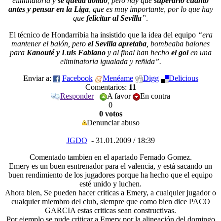
eliminatoria y
se queda dolido
, pero hay que
superarlo cuanto
antes y pensar en la Liga
, que es muy importante, por lo que hay
que
felicitar al Sevilla
”
.
El técnico de Hondarribia ha insistido que la idea del equipo
“era
mantener el balón, pero
el Sevilla apretaba
, bombeaba balones
para
Kanouté y Luis Fabiano
y al final han hecho
el gol
en una
eliminatoria igualada y reñida”.
Enviar a:
Facebook
Menéame
Digg
Delicious
Comentarios:
11
Responder
A favor
En contra
0
0 votos
Denunciar abuso
JGDO
- 31.01.2009 / 18:39
Comentado tambien en el apartado Fernado Gomez.
Emery es un buen esntrenador para el valencia, y está sacando un
buen rendimiento de los jugadores porque ha hecho que el equipo
esté unido y luchen.
Ahora bien, Se pueden hacer criticas a Emery, a cualquier jugador o
cualquier miembro del club, siempre que como bien dice
PACO
GARCIA
estas criticas sean constructivas.
Por ejemplo se pude criticar a Emery por la alineación del domingo