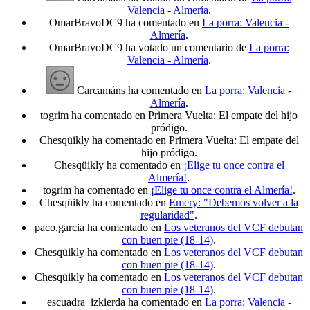
Valencia - Almería
.
OmarBravoDC9 ha comentado en
La porra: Valencia -
Almería
.
OmarBravoDC9 ha votado un comentario de
La porra:
Valencia - Almería
.
Carcamáns ha comentado en
La porra: Valencia -
Almería
.
togrim ha comentado en Primera Vuelta: El empate del hijo
pródigo.
Chesqüikly ha comentado en Primera Vuelta: El empate del
hijo pródigo.
Chesqüikly ha comentado en
¡Elige tu once contra el
Almería!
.
togrim ha comentado en
¡Elige tu once contra el Almería!
.
Chesqüikly ha comentado en
Emery: "Debemos volver a la
regularidad"
.
paco.garcia ha comentado en
Los veteranos del VCF debutan
con buen pie (18-14)
.
Chesqüikly ha comentado en
Los veteranos del VCF debutan
con buen pie (18-14)
.
Chesqüikly ha comentado en
Los veteranos del VCF debutan
con buen pie (18-14)
.
escuadra_izkierda ha comentado en
La porra: Valencia -