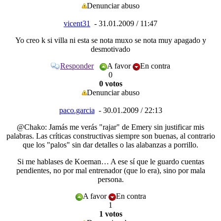
Denunciar abuso
vicent31
- 31.01.2009 / 11:47
Yo creo k si villa ni esta se nota muxo se nota muy apagado y
desmotivado
Responder
A favor
En contra
0
0 votos
Denunciar abuso
paco.garcia
- 30.01.2009 / 22:13
@Chako: Jamás me verás "rajar" de Emery sin justificar mis
palabras. Las críticas constructivas siempre son buenas, al contrario
que los "palos" sin dar detalles o las alabanzas a porrillo.
Si me hablases de Koeman… A ese sí que le guardo cuentas
pendientes, no por mal entrenador (que lo era), sino por mala
persona.
A favor
En contra
1
1 votos