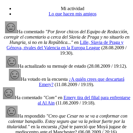
Mi actividad
Lo que hacen mis amigos
Ha comentado
"Por favor chicos del Equipo de Redacción,
corregir el comentario a cerca del Slavia de Praga y no situarlo en
Hungria, si no en la República..."
en
Lille, Slavia de Praga y
Génova, rivales del Valencia en la Europa League
(28.08.2009 /
19:30)
.
Ha actualizado su mensaje de estado
(28.08.2009 / 19:12)
.
Ha votado en la encuesta
¿A quién crees que descartará
Emery?
(11.08.2009 / 19:19)
.
Ha comentado
"Com"
en
Emery tira del filial para enfrentarse
al Al Ain
(11.08.2009 / 19:18)
.
Ha respondido
"Creo que Cesar no se va a conformar con
calentar banquillo. Estoy seguro que va la pelear fuerte por la
titularidad."
en la encuesta ¿Qué te pareció que Moyá jugase de
mediocentro ante el Manchester?
(06.08.2009 / 20:16)
.