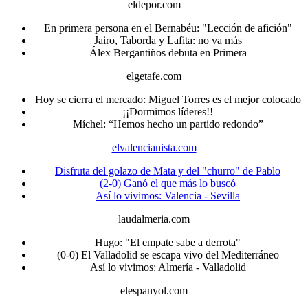
eldepor.com
En primera persona en el Bernabéu: "Lección de afición"
Jairo, Taborda y Lafita: no va más
Álex Bergantiños debuta en Primera
elgetafe.com
Hoy se cierra el mercado: Miguel Torres es el mejor colocado
¡¡Dormimos líderes!!
Míchel: “Hemos hecho un partido redondo”
elvalencianista.com
Disfruta del golazo de Mata y del "churro" de Pablo
(2-0) Ganó el que más lo buscó
Así lo vivimos: Valencia - Sevilla
laudalmeria.com
Hugo: "El empate sabe a derrota"
(0-0) El Valladolid se escapa vivo del Mediterráneo
Así lo vivimos: Almería - Valladolid
elespanyol.com