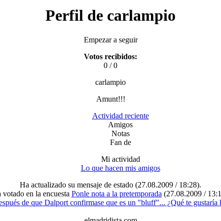
Perfil de carlampio
Empezar a seguir
Votos recibidos:
0 / 0
carlampio
Amunt!!!
Actividad reciente
Amigos
Notas
Fan de
Mi actividad
Lo que hacen mis amigos
Ha actualizado su mensaje de estado
(27.08.2009 / 18:28)
.
 votado en la encuesta
Ponle nota a la pretemporada
(27.08.2009 / 13:
spués de que Dalport confirmase que es un "bluff"... ¿Qué te gustaría 
elmadridista.com