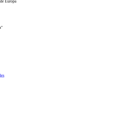
n de Europa
a"
les