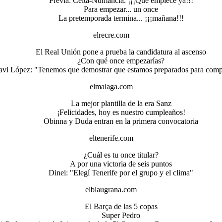
Previa: Celta-Numancia. ¡¡¡Que empiece ya!!!
Para empezar... un once
La pretemporada termina... ¡¡¡mañana!!!
elrecre.com
El Real Unión pone a prueba la candidatura al ascenso
¿Con qué once empezarías?
avi López: "Tenemos que demostrar que estamos preparados para comp
elmalaga.com
La mejor plantilla de la era Sanz
¡Felicidades, hoy es nuestro cumpleaños!
Obinna y Duda entran en la primera convocatoria
eltenerife.com
¿Cuál es tu once titular?
A por una victoria de seis puntos
Dinei: "Elegí Tenerife por el grupo y el clima"
elblaugrana.com
El Barça de las 5 copas
Super Pedro