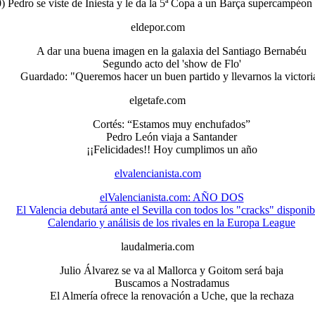
0) Pedro se viste de Iniesta y le da la 5ª Copa a un Barça supercampéo
eldepor.com
A dar una buena imagen en la galaxia del Santiago Bernabéu
Segundo acto del 'show de Flo'
Guardado: "Queremos hacer un buen partido y llevarnos la victori
elgetafe.com
Cortés: “Estamos muy enchufados”
Pedro León viaja a Santander
¡¡Felicidades!! Hoy cumplimos un año
elvalencianista.com
elValencianista.com: AÑO DOS
El Valencia debutará ante el Sevilla con todos los "cracks" disponib
Calendario y análisis de los rivales en la Europa League
laudalmeria.com
Julio Álvarez se va al Mallorca y Goitom será baja
Buscamos a Nostradamus
El Almería ofrece la renovación a Uche, que la rechaza