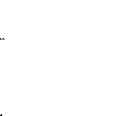
ras
ca