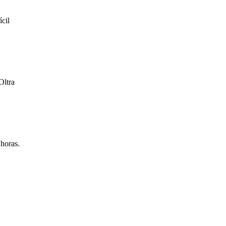
cil
Oltra
 horas.