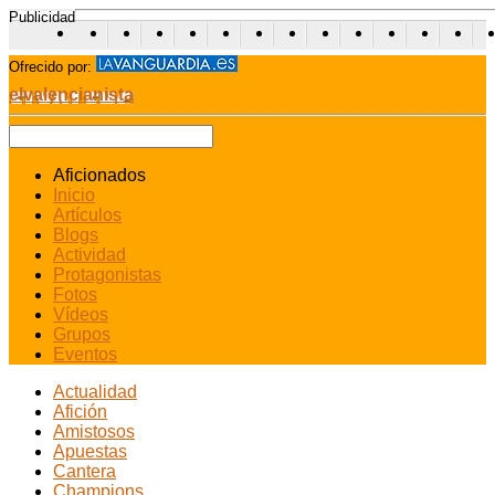
Publicidad
Ofrecido por:
elvalencianista
Aficionados
Inicio
Artículos
Blogs
Actividad
Protagonistas
Fotos
Vídeos
Grupos
Eventos
Actualidad
Afición
Amistosos
Apuestas
Cantera
Champions