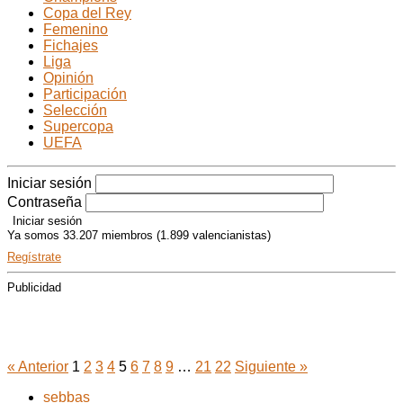
Copa del Rey
Femenino
Fichajes
Liga
Opinión
Participación
Selección
Supercopa
UEFA
Iniciar sesión
Contraseña
Ya somos 33.207 miembros (1.899 valencianistas)
Regístrate
Publicidad
Actualidad: Notas
« Anterior
1
2
3
4
5
6
7
8
9
…
21
22
Siguiente »
sebbas