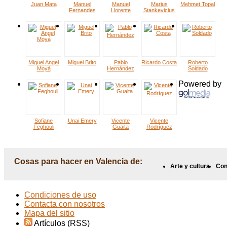
Juan Mata
Manuel
Manuel
Marius
Mehmet Topal
Fernandes
Llorente
Stankevicius
Miguel Angel
Miguel Brito
Pablo
Ricardo Costa
Roberto
Moyá
Hernández
Soldado
Powered by
Sofiane
Unai Emery
Vicente
Vicente
Feghouli
Guaita
Rodríguez
Cosas para hacer en Valencia de:
Arte y cultura
Con
Condiciones de uso
Contacta con nosotros
Mapa del sitio
Artículos (RSS)