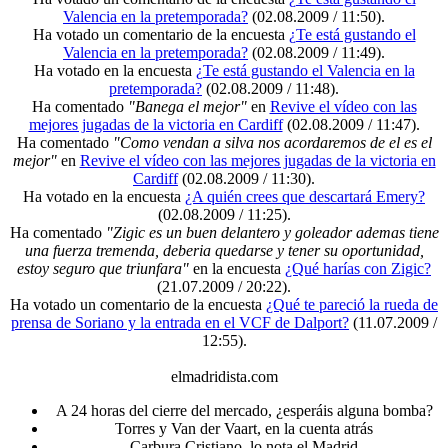
Valencia en la pretemporada?
(02.08.2009 / 11:50)
.
Ha votado un comentario de la encuesta
¿Te está gustando el
Valencia en la pretemporada?
(02.08.2009 / 11:49)
.
Ha votado en la encuesta
¿Te está gustando el Valencia en la
pretemporada?
(02.08.2009 / 11:48)
.
Ha comentado
"Banega el mejor"
en
Revive el vídeo con las
mejores jugadas de la victoria en Cardiff
(02.08.2009 / 11:47)
.
Ha comentado
"Como vendan a silva nos acordaremos de el es el
mejor"
en
Revive el vídeo con las mejores jugadas de la victoria en
Cardiff
(02.08.2009 / 11:30)
.
Ha votado en la encuesta
¿A quién crees que descartará Emery?
(02.08.2009 / 11:25)
.
Ha comentado
"Zigic es un buen delantero y goleador ademas tiene
una fuerza tremenda, deberia quedarse y tener su oportunidad,
estoy seguro que triunfara"
en la encuesta
¿Qué harías con Zigic?
(21.07.2009 / 20:22)
.
Ha votado un comentario de la encuesta
¿Qué te pareció la rueda de
prensa de Soriano y la entrada en el VCF de Dalport?
(11.07.2009 /
12:55)
.
elmadridista.com
A 24 horas del cierre del mercado, ¿esperáis alguna bomba?
Torres y Van der Vaart, en la cuenta atrás
Carbura Cristiano, lo nota el Madrid