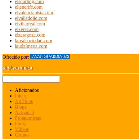
elsporting.com
eltenerife.com
elvalencianista.com
elvalladolid.com
elvillarreal.com
elxerez.com
elzaragoza.com
larealsociedad.com
laudalmeria.com
Ofrecido por:
elvalencianista
Aficionados
Inicio
Artículos
Blogs
Actividad
Protagonistas
Fotos
Vídeos
Grupos