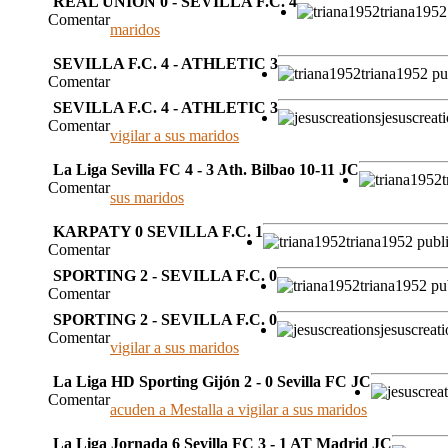
REAL UNION 0 - SEVILLA F.C. 4
triana195
Comentar
maridos
SEVILLA F.C. 4 - ATHLETIC 3
triana1952 p
Comentar
SEVILLA F.C. 4 - ATHLETIC 3
jesuscreat
Comentar
vigilar a sus maridos
La Liga Sevilla FC 4 - 3 Ath. Bilbao 10-11 JC
Comentar
sus maridos
KARPATY 0 SEVILLA F.C. 1
triana1952 pub
Comentar
SPORTING 2 - SEVILLA F.C. 0
triana1952 p
Comentar
SPORTING 2 - SEVILLA F.C. 0
jesuscreat
Comentar
vigilar a sus maridos
La Liga HD Sporting Gijón 2 - 0 Sevilla FC JC
Comentar
acuden a Mestalla a vigilar a sus maridos
La Liga Jornada 6 Sevilla FC 3 - 1 AT Madrid JC