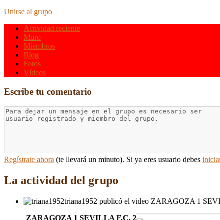
Unirse al grupo
Actividad reciente
Muro
Miembros
Blog
Fotos
Vídeos
Escribe tu comentario
Regístrate ahora
(te llevará un minuto). Si ya eres usuario debes
inicia
La actividad del grupo
triana1952 publicó el video ZARAGOZA 1 SEV
ZARAGOZA 1 SEVILLA F.C. 2