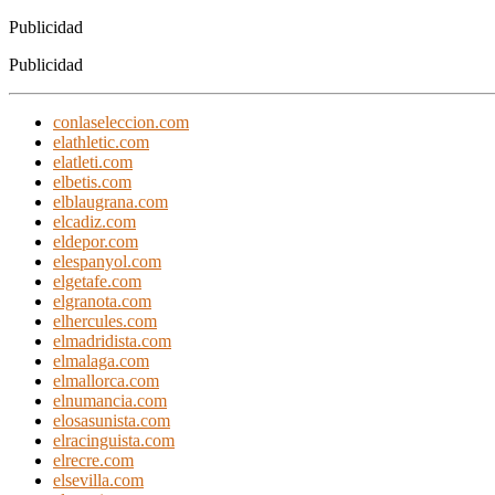
Publicidad
Publicidad
conlaseleccion.com
elathletic.com
elatleti.com
elbetis.com
elblaugrana.com
elcadiz.com
eldepor.com
elespanyol.com
elgetafe.com
elgranota.com
elhercules.com
elmadridista.com
elmalaga.com
elmallorca.com
elnumancia.com
elosasunista.com
elracinguista.com
elrecre.com
elsevilla.com