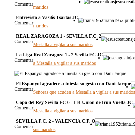
jesuscreat
Comentar
maridos
Entrevista a Vasilis Tsartas JC
triana1952 pu
Comentar
maridos
REAL ZARAGOZA 1 - SEVILLA F.C. 2
j
Comentar
Mestalla a vigilar a sus maridos
La Liga Real Zaragoza 1 - 2 Sevilla FC JC
jo
Comentar
a Mestalla a vigilar a sus maridos
El Espanyol agradece a Iniesta su gesto con Dani Jarque
Comentar
Señoras que acuden a Mestalla a vigilar a sus maridos
Copa del Rey Sevilla FC 6 - 1 R Unión de Irún Vuelta JC
Comentar
Mestalla a vigilar a sus maridos
SEVILLA F.C. 2 - VALENCIA C.F. O
triana
Comentar
sus maridos