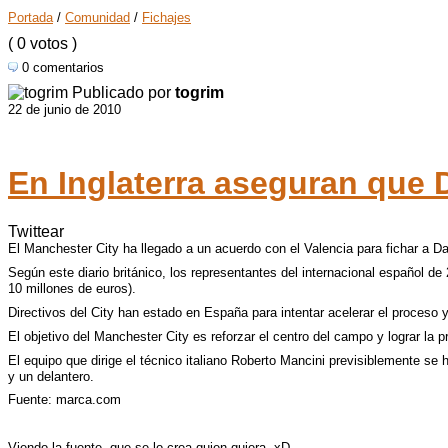
Portada
/
Comunidad
/
Fichajes
( 0 votos )
0 comentarios
Publicado por
togrim
22 de junio de 2010
En Inglaterra aseguran que 
Twittear
El Manchester City ha llegado a un acuerdo con el Valencia para fichar a Dav
Según este diario británico, los representantes del internacional español de
10 millones de euros).
Directivos del City han estado en España para intentar acelerar el proceso y
El objetivo del Manchester City es reforzar el centro del campo y lograr la
El equipo que dirige el técnico italiano Roberto Mancini previsiblemente se 
y un delantero.
Fuente: marca.com
Viendo la fuente, que se lo crea quien quiera. xD