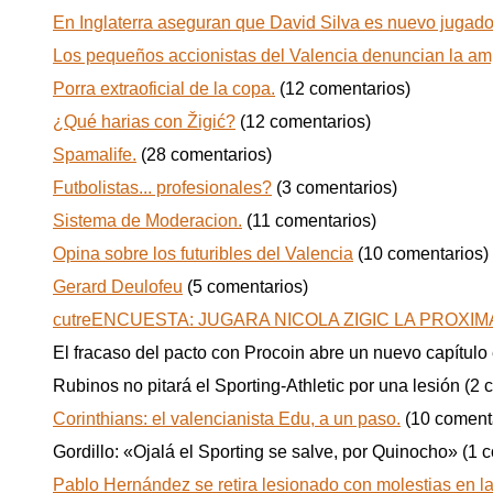
En Inglaterra aseguran que David Silva es nuevo jugado
Los pequeños accionistas del Valencia denuncian la ampl
Porra extraoficial de la copa.
(12 comentarios)
¿Qué harias con Žigić?
(12 comentarios)
Spamalife.
(28 comentarios)
Futbolistas... profesionales?
(3 comentarios)
Sistema de Moderacion.
(11 comentarios)
Opina sobre los futuribles del Valencia
(10 comentarios)
Gerard Deulofeu
(5 comentarios)
cutreENCUESTA: JUGARA NICOLA ZIGIC LA PROX
El fracaso del pacto con Procoin abre un nuevo capítulo
Rubinos no pitará el Sporting-Athletic por una lesión
(2 
Corinthians: el valencianista Edu, a un paso.
(10 coment
Gordillo: «Ojalá el Sporting se salve, por Quinocho»
(1 
Pablo Hernández se retira lesionado con molestias en la