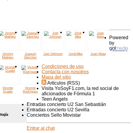
Powered
by
Jeremy
Joaquín
Joel Johnson
Jordi Alba
Juan Mata
Mathieu
Sánchez
Condiciones de uso
Contacta con nosotros
Mapa del sitio
Artículos (RSS)
Visita YoSoyF1.com, la red social de
Vicente
Vicente
Guaita
Rodríguez
aficionados de Fórmula 1
Teen Angels
Entradas concierto U2 San Sebastián
Entradas concierto U2 Sevilla
logía
Conciertos Sello Movistar
Entrar al chat