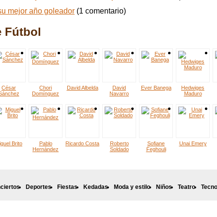
 su mejor año goleador
(1 comentario)
e Fútbol
César
Chori
David Albelda
David
Ever Banega
Hedwiges
Sánchez
Domínguez
Navarro
Maduro
guel Brito
Pablo
Ricardo Costa
Roberto
Sofiane
Unai Emery
Hernández
Soldado
Feghouli
ciertos
Deportes
Fiestas
Kedadas
Moda y estilo
Niños
Teatro
Tecno