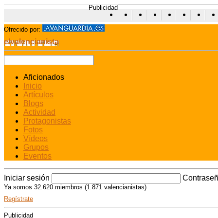
Publicidad
Ofrecido por:
elvalencianista
Aficionados
Inicio
Artículos
Blogs
Actividad
Protagonistas
Fotos
Vídeos
Grupos
Eventos
Iniciar sesión
Contrase
Ya somos 32.620 miembros (1.871 valencianistas)
Regístrate
Publicidad