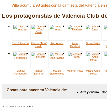
Villa acumula 98 goles con la camiseta del Valencia en
Los protagonistas de Valencia Club d
"Isco" Alarcón
Alberto "Tino"
Aritz Aduriz
Ángel
Bruno Saltor
Costa
Dealbert
Manuel
Manuel
Marius
Mehmet Topal
Miguel Angel
Mi
Fernandes
Llorente
Stankevicius
Moyá
Cosas para hacer en Valencia de:
Arte y cultura
Con