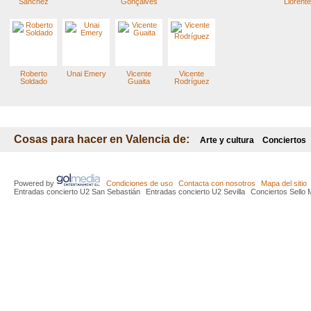
Sánchez
Gonçalves
Llorente
Roberto
Unai Emery
Vicente
Vicente
Soldado
Guaita
Rodríguez
Cosas para hacer en Valencia de:
Arte y cultura
Conciertos
Powered by
Condiciones de uso
Contacta con nosotros
Mapa del sitio
Entradas concierto U2 San Sebastián
Entradas concierto U2 Sevilla
Conciertos Sello 