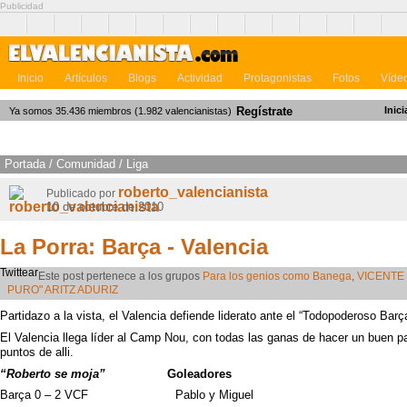
Publicidad
Inicio
Artículos
Blogs
Actividad
Protagonistas
Fotos
Víde
Regístrate
Inici
Ya somos 35.436 miembros (1.982 valencianistas)
Portada
/
Comunidad
/
Liga
roberto_valencianista
Publicado por
10 de octubre de 2010
La Porra: Barça - Valencia
Twittear
Este post pertenece a los grupos
Para los genios como Banega
,
VICENTE
PURO" ARITZ ADURIZ
Partidazo a la vista, el Valencia defiende liderato ante el “Todopoderoso Barç
El Valencia llega líder al Camp Nou, con todas las ganas de hacer un buen pa
puntos de alli.
“Roberto se moja”
Goleadores
Barça 0 – 2
VCF
Pablo y Miguel