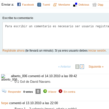
Enviar a:
Facebook
Tuenti
Menéame
Delicious
Digg
Escribe tu comentario
Regístrate ahora
(te llevará un minuto). Si ya eres usuario debes
iniciar sesión
.
Comentarios: 18
« Anterior
1
2
Siguiente »
alberto_006 comentó
el 14.10.2010 a las 09:42
0-1 Gol de David Navarro.
0
Responder
0 votos
A favor
En contra
ferpe
comentó
el 13.10.2010 a las 22:00
Barsa 1 – 2 valencia (messi; aduriz y pablo)