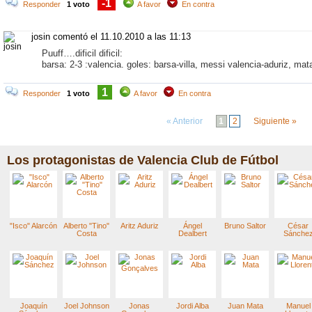
-1
Responder
1 voto
A favor
En contra
josin comentó
el 11.10.2010 a las 11:13
Puuff….dificil dificil:
barsa: 2-3 :valencia. goles: barsa-villa, messi valencia-aduriz, mat
1
Responder
1 voto
A favor
En contra
« Anterior
1
2
Siguiente »
Los protagonistas de Valencia Club de Fútbol
"Isco" Alarcón
Alberto "Tino"
Aritz Aduriz
Ángel
Bruno Saltor
César
Costa
Dealbert
Sánche
Joaquín
Joel Johnson
Jonas
Jordi Alba
Juan Mata
Manuel