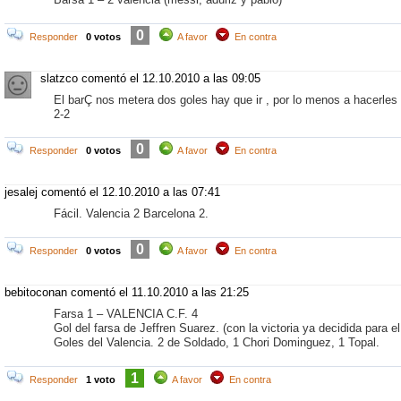
0
Responder
0 votos
A favor
En contra
slatzco comentó
el 12.10.2010 a las 09:05
El barÇ nos metera dos goles hay que ir , por lo menos a hacerles
2-2
0
Responder
0 votos
A favor
En contra
jesalej comentó
el 12.10.2010 a las 07:41
Fácil. Valencia 2 Barcelona 2.
0
Responder
0 votos
A favor
En contra
bebitoconan comentó
el 11.10.2010 a las 21:25
Farsa 1 –
VALENCIA
C.F. 4
Gol del farsa de Jeffren Suarez. (con la victoria ya decidida para el
Goles del Valencia. 2 de Soldado, 1 Chori Dominguez, 1 Topal.
1
Responder
1 voto
A favor
En contra