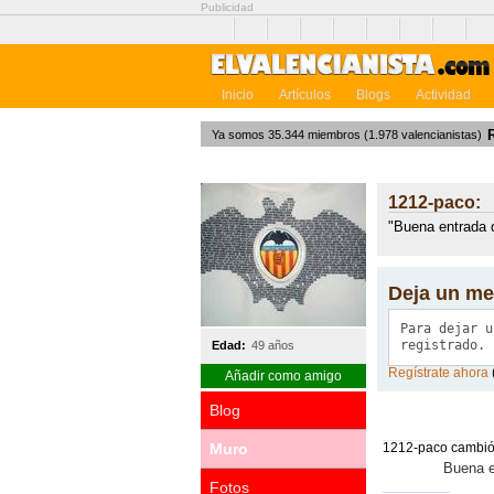
Publicidad
Inicio
Artículos
Blogs
Actividad
Ya somos 35.344 miembros (1.978 valencianistas)
1212-paco:
"Buena entrada 
Deja un me
Edad:
49 años
Regístrate ahora
Añadir como amigo
Blog
El muro de 1
1212-paco cambió
Muro
Buena e
Fotos