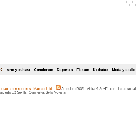
:
Arte y cultura
Conciertos
Deportes
Fiestas
Kedadas
Moda y estilo
ontacta con nosotros
Mapa del sitio
Artículos (RSS)
Visita YoSoyF1.com, la red socia
ncierto U2 Sevilla
Conciertos Sello Movistar