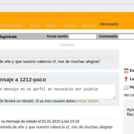
Aficionados
Protagonistas
Fotos
Vídeos
Grupos
Eventos
Regístrate
Iniciar sesión
Contraseña
Publicidad
de año y que nuestro valencia cf, nos de muchas alegrias"
Cos
Ev
nsaje a 1212-paco
Lu
Pl
Ver c
(te llevará un minuto). Si ya eres usuario debes
iniciar sesión
.
Ayú
212-paco
Rec
 su mensaje de estado
el 01.01.2010 a las 14:19
ntrada de año y que nuestro valencia cf, nos de muchas alegrias