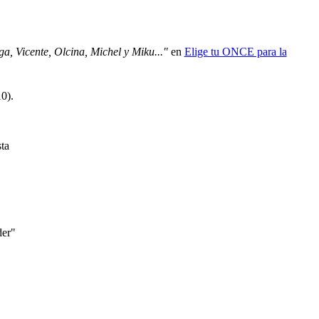
, Vicente, Olcina, Michel y Miku..."
en
Elige tu ONCE para la
10)
.
ta
der"