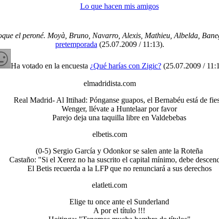
Lo que hacen mis amigos
que el peroné. Moyà, Bruno, Navarro, Alexis, Mathieu, Albelda, Banega
pretemporada
(25.07.2009 / 11:13)
.
Ha votado en la encuesta
¿Qué harías con Zigic?
(25.07.2009 / 11:
elmadridista.com
Real Madrid- Al Ittihad: Pónganse guapos, el Bernabéu está de fies
Wenger, llévate a Huntelaar por favor
Parejo deja una taquilla libre en Valdebebas
elbetis.com
(0-5) Sergio García y Odonkor se salen ante la Roteña
Castaño: "Si el Xerez no ha suscrito el capital mínimo, debe descen
El Betis recuerda a la LFP que no renunciará a sus derechos
elatleti.com
Elige tu once ante el Sunderland
A por el título !!!