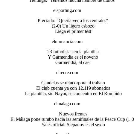
Heitinga: "Tenemos mucha hambre de títulos"
elsporting.com
Preciado: "Quería ver a los centrales"
(2-0) Un ligero esbozo
Llega el primer test
elnumancia.com
23 futbolistas en la plantilla
Y Garmendia es el noveno
Garmendia, al caer
elrecre.com
Candeias se reincorpora al trabajo
El club cuenta ya con 12.119 abonados
La plantilla, sin Nayar, se concentra en El Rompido
elmalaga.com
Nuevos frentes
El Málaga pone rumbo hacia las semifinales de la Peace Cup (1-0
Ya es oficial: Stepanov es el sexto