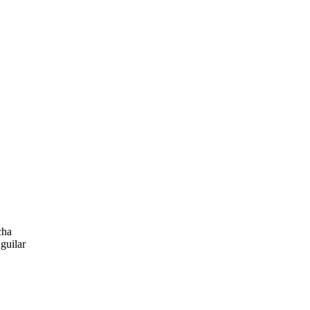
cha
guilar