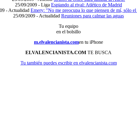
25/09/2009 -
Liga
Espiando al rival: Atlético de Madrid
09 -
Actualidad
Emery: "No me preocupa lo que piensen de mí, sólo el 
25/09/2009 -
Actualidad
Reuniones para calmar las aguas
Tu equipo
en el bolsillo
m.elvalencianista.com
en tu iPhone
ELVALENCIANISTA.COM
TE BUSCA
Tu también puedes escribir en elvalencianista.com