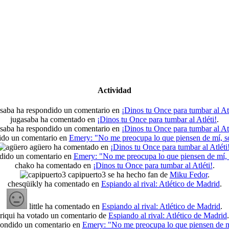
Actividad
saba ha respondido un comentario en
¡Dinos tu Once para tumbar al Atl
jugasaba ha comentado en
¡Dinos tu Once para tumbar al Atléti!
.
saba ha respondido un comentario en
¡Dinos tu Once para tumbar al Atl
ido un comentario en
Emery: "No me preocupa lo que piensen de mí, só
agüero ha comentado en
¡Dinos tu Once para tumbar al Atléti
dido un comentario en
Emery: "No me preocupa lo que piensen de mí, s
chako ha comentado en
¡Dinos tu Once para tumbar al Atléti!
.
capipuerto3 se ha hecho fan de
Miku Fedor
.
chesqüikly ha comentado en
Espiando al rival: Atlético de Madrid
.
little ha comentado en
Espiando al rival: Atlético de Madrid
.
riqui ha votado un comentario de
Espiando al rival: Atlético de Madrid
.
pondido un comentario en
Emery: "No me preocupa lo que piensen de mí,