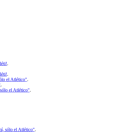
éti!
.
éti!
.
lo el Atlético"
.
!
.
ólo el Atlético"
.
 sólo el Atlético"
.