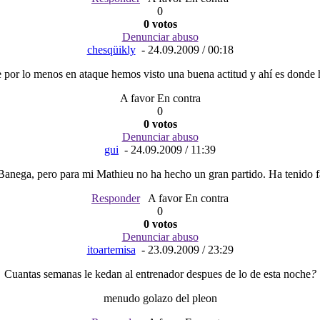
0
0 votos
Denunciar abuso
chesqüikly
- 24.09.2009 / 00:18
te por lo menos en ataque hemos visto una buena actitud y ahí es dond
A favor En contra
0
0 votos
Denunciar abuso
gui
- 24.09.2009 / 11:39
nega, pero para mi Mathieu no ha hecho un gran partido. Ha tenido fal
Responder
A favor En contra
0
0 votos
Denunciar abuso
itoartemisa
- 23.09.2009 / 23:29
Cuantas semanas le kedan al entrenador despues de lo de esta noche
?
menudo golazo del pleon