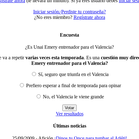
ístrate ahora
(te llevará un minuto). Si ya eres usuario debes
iniciar ses
Iniciar sesión
¿Perdiste tu contraseña?
¿No eres miembro?
Regístrate ahora
Encuesta
¿Es Unai Emery entrenador para el Valencia?
 va a repetir
varias veces esta temporada
. Es una
cuestión muy dire
Emery entrenador para el Valencia?
Sí, seguro que triunfa en el Valencia
Prefiero esperar a final de temporada para opinar
No, el Valencia le viene grande
Ver resultados
Últimas noticias
25/09/2009 -
Afición
¡Dinos tu Once para tumbar al Atléti!