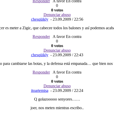
Responder
A favor En contra
0
0 votos
Denunciar abuso
chesqüikly
- 23.09.2009 / 22:56
er es meter a Zigic, que cabecee todos los balones y así podemos acaba
Responder
A favor En contra
0
0 votos
Denunciar abuso
chesqüikly
- 23.09.2009 / 22:43
 para cambiarse las botas, y la defensa está empanada… que bien nos v
Responder
A favor En contra
0
0 votos
Denunciar abuso
itoartemisa
- 23.09.2009 / 22:24
Q golazooooo senyores……
joer, nos meten mientras escribo..