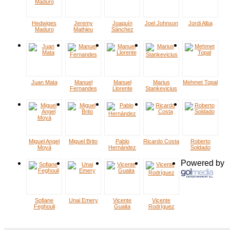
Hedwiges
Jeremy
Joaquín
Joel Johnson
Jordi Alba
Maduro
Mathieu
Sánchez
Juan Mata
Manuel
Manuel
Marius
Mehmet Topal
Fernandes
Llorente
Stankevicius
Miguel Angel
Miguel Brito
Pablo
Ricardo Costa
Roberto
Moyá
Hernández
Soldado
Powered by
Sofiane
Unai Emery
Vicente
Vicente
Feghouli
Guaita
Rodríguez