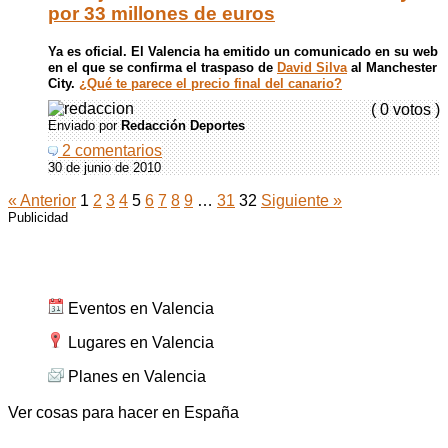
por 33 millones de euros
Ya es oficial. El Valencia ha emitido un comunicado en su web
en el que se confirma el traspaso de
David Silva
al Manchester
City.
¿Qué te parece el precio final del canario?
( 0 votos )
Enviado por
Redacción Deportes
2 comentarios
30 de junio de 2010
« Anterior
1
2
3
4
5
6
7
8
9
…
31
32
Siguiente »
Publicidad
Cosas para hacer en Valencia
Eventos en Valencia
Lugares en Valencia
Planes en Valencia
Ver cosas para hacer en España