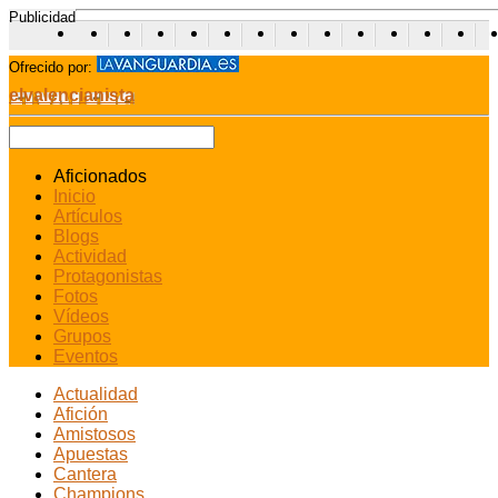
Publicidad
Ofrecido por:
elvalencianista
Aficionados
Inicio
Artículos
Blogs
Actividad
Protagonistas
Fotos
Vídeos
Grupos
Eventos
Actualidad
Afición
Amistosos
Apuestas
Cantera
Champions