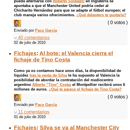
pueda alternarse con
Roberto Soldado
; en Inglaterra se
apuntaba a que el Manchester United podría ceder al
Chicharito Hernández para que se adapte el fútbol europeo; el
club maneja varios ofrecimientos.
¿Qué delantero te gustaría?
( 0 votos )
Enviado por
Paco García
40 comentarios
02 de julio de 2010
Fichajes
:
Al bote: el Valencia cierra el
fichaje de Tino Costa
Como ya os contamos hace unos días, la disponibilidad de
liquidez
tras la venta de Silva
le ha supuesto al Valencia la
posibilidad de abordar la contratación del mediocentro
argentino
Alberto “Tino” Costa
; el Montpellier recibirá unos 6
millones de euros.
¿Qué te parece el fichaje de Tino Costa?
( 0 votos )
Enviado por
Paco García
11 comentarios
01 de julio de 2010
Fichajes
:
Silva se va al Manchester City