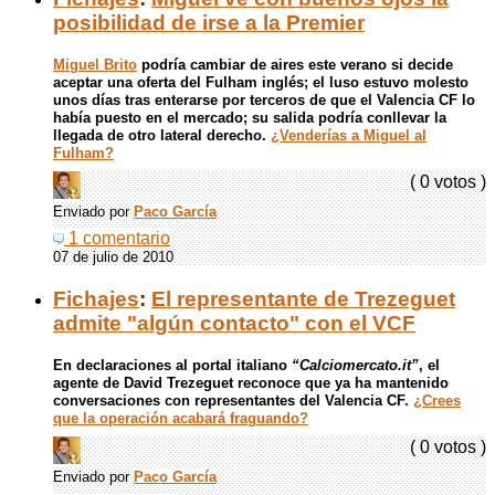
posibilidad de irse a la Premier
Miguel Brito
podría cambiar de aires este verano si decide
aceptar una oferta del Fulham inglés; el luso estuvo molesto
unos días tras enterarse por terceros de que el Valencia CF lo
había puesto en el mercado; su salida podría conllevar la
llegada de otro lateral derecho.
¿Venderías a Miguel al
Fulham?
( 0 votos )
Enviado por
Paco García
1 comentario
07 de julio de 2010
Fichajes
:
El representante de Trezeguet
admite "algún contacto" con el VCF
En declaraciones al portal italiano
“Calciomercato.it”
, el
agente de David Trezeguet reconoce que ya ha mantenido
conversaciones con representantes del Valencia CF.
¿Crees
que la operación acabará fraguando?
( 0 votos )
Enviado por
Paco García