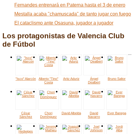
Fernandes entrenará en Paterna hasta el 3 de enero
Mestalla acaba "chamuscada" de tanto jugar con fuego
El cataclismo ante Osasuna, jugador a jugador
Los protagonistas de Valencia Club
de Fútbol
"Isco" Alarcón
Alberto "Tino"
Aritz Aduriz
Ángel
Bruno Saltor
Costa
Dealbert
César
Chori
David Albelda
David
Ever Banega
Sánchez
Domínguez
Navarro