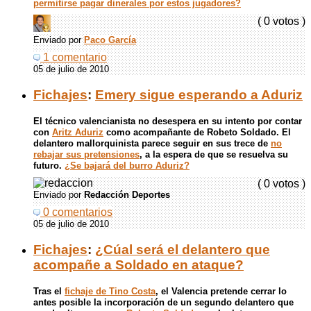
permitirse pagar dinerales por estos jugadores?
( 0 votos )
Enviado por
Paco García
1 comentario
05 de julio de 2010
Fichajes
:
Emery sigue esperando a Aduriz
El técnico valencianista no desespera en su intento por contar
con
Aritz Aduriz
como acompañante de Robeto Soldado. El
delantero mallorquinista parece seguir en sus trece de
no
rebajar sus pretensiones
, a la espera de que se resuelva su
futuro.
¿Se bajará del burro Aduriz?
( 0 votos )
Enviado por
Redacción Deportes
0 comentarios
05 de julio de 2010
Fichajes
:
¿Cúal será el delantero que
acompañe a Soldado en ataque?
Tras el
fichaje de Tino Costa
, el Valencia pretende cerrar lo
antes posible la incorporación de un segundo delantero que