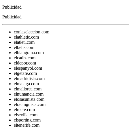
Publicidad
Publicidad
conlaseleccion.com
elathletic.com
elatleti.com
elbetis.com
elblaugrana.com
elcadiz.com
eldepor.com
elespanyol.com
elgetafe.com
elmadridista.com
elmalaga.com
elmallorca.com
elnumancia.com
elosasunista.com
elracinguista.com
elrecre.com
elsevilla.com
elsporting.com
eltenerife.com