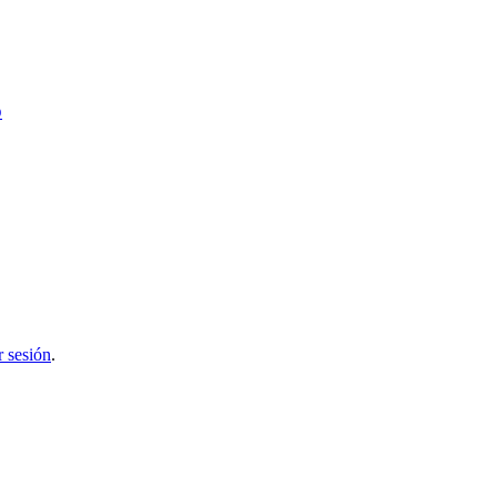
o
r sesión
.