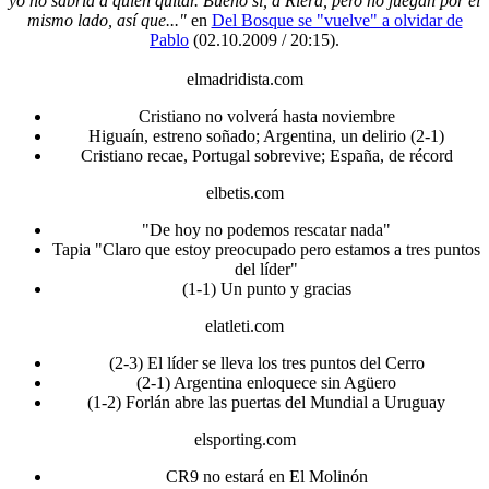
yo no sabría a quien quitar. Bueno si, a Riera, pero no juegan por el
mismo lado, así que..."
en
Del Bosque se "vuelve" a olvidar de
Pablo
(02.10.2009 / 20:15)
.
elmadridista.com
Cristiano no volverá hasta noviembre
Higuaín, estreno soñado; Argentina, un delirio (2-1)
Cristiano recae, Portugal sobrevive; España, de récord
elbetis.com
"De hoy no podemos rescatar nada"
Tapia "Claro que estoy preocupado pero estamos a tres puntos
del líder"
(1-1) Un punto y gracias
elatleti.com
(2-3) El líder se lleva los tres puntos del Cerro
(2-1) Argentina enloquece sin Agüero
(1-2) Forlán abre las puertas del Mundial a Uruguay
elsporting.com
CR9 no estará en El Molinón