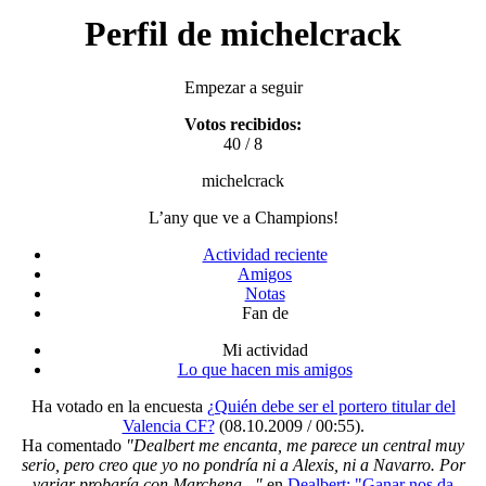
Perfil de michelcrack
Empezar a seguir
Votos recibidos:
40 / 8
michelcrack
L’any que ve a Champions!
Actividad reciente
Amigos
Notas
Fan de
Mi actividad
Lo que hacen mis amigos
Ha votado en la encuesta
¿Quién debe ser el portero titular del
Valencia CF?
(08.10.2009 / 00:55)
.
Ha comentado
"Dealbert me encanta, me parece un central muy
serio, pero creo que yo no pondría ni a Alexis, ni a Navarro. Por
variar probaría con Marchena..."
en
Dealbert: "Ganar nos da