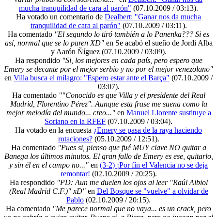
mucha tranquilidad de cara al parón"
(07.10.2009 / 03:13)
.
Ha votado un comentario de
Dealbert: "Ganar nos da mucha
tranquilidad de cara al parón"
(07.10.2009 / 03:11)
.
Ha comentado
"El segundo lo tiró también a lo Panenka??? Si es
así, normal que se lo paren XD"
en Se acabó el sueño de Jordi Alba
y Aarón Ñíguez
(07.10.2009 / 03:09)
.
Ha respondido
"Si, los mejores en cada país, pero espero que
Emery se decante por el mejor serbio y no por el mejor venezolano"
en
Villa busca el milagro: "Espero estar ante el Barça"
(07.10.2009 /
03:07)
.
Ha comentado
""Conocido es que Villa y el presidente del Real
Madrid, Florentino Pérez". Aunque esta frase me suena como la
mejor melodía del mundo... creo..."
en
Manuel Llorente sustituye a
Soriano en la RFEF
(07.10.2009 / 03:04)
.
Ha votado en la encuesta
¿Emery se pasa de la raya haciendo
rotaciones?
(05.10.2009 / 12:51)
.
Ha comentado
"Pues si, pienso que fué MUY clave NO quitar a
Banega los últimos minutos. El gran fallo de Emery es ese, quitarlo,
y sin él en el campo no..."
en
(3-2) ¡Por fín el Valencia no se deja
remontar!
(02.10.2009 / 20:25)
.
Ha respondido
"PD: Aun me duelen los ojos al leer "Raúl Albiol
(Real Madrid C.F.)" xD"
en
Del Bosque se "vuelve" a olvidar de
Pablo
(02.10.2009 / 20:15)
.
Ha comentado
"Me parece normal que no vaya... es un crack, pero