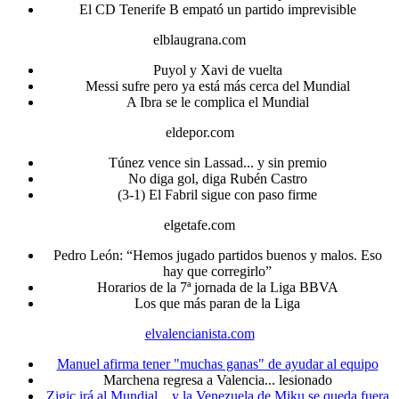
El CD Tenerife B empató un partido imprevisible
elblaugrana.com
Puyol y Xavi de vuelta
Messi sufre pero ya está más cerca del Mundial
A Ibra se le complica el Mundial
eldepor.com
Túnez vence sin Lassad... y sin premio
No diga gol, diga Rubén Castro
(3-1) El Fabril sigue con paso firme
elgetafe.com
Pedro León: “Hemos jugado partidos buenos y malos. Eso
hay que corregirlo”
Horarios de la 7ª jornada de la Liga BBVA
Los que más paran de la Liga
elvalencianista.com
Manuel afirma tener "muchas ganas" de ayudar al equipo
Marchena regresa a Valencia... lesionado
Zigic irá al Mundial... y la Venezuela de Miku se queda fuera