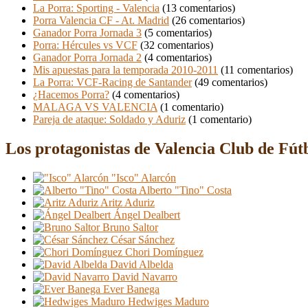
La Porra: Sporting - Valencia
(13 comentarios)
Porra Valencia CF - At. Madrid
(26 comentarios)
Ganador Porra Jornada 3
(5 comentarios)
Porra: Hércules vs VCF
(32 comentarios)
Ganador Porra Jornada 2
(4 comentarios)
Mis apuestas para la temporada 2010-2011
(11 comentarios)
La Porra: VCF-Racing de Santander
(49 comentarios)
¿Hacemos Porra?
(4 comentarios)
MALAGA VS VALENCIA
(1 comentario)
Pareja de ataque: Soldado y Aduriz
(1 comentario)
Los protagonistas de Valencia Club de Fút
"Isco" Alarcón
Alberto "Tino" Costa
Aritz Aduriz
Ángel Dealbert
Bruno Saltor
César Sánchez
Chori Domínguez
David Albelda
David Navarro
Ever Banega
Hedwiges Maduro