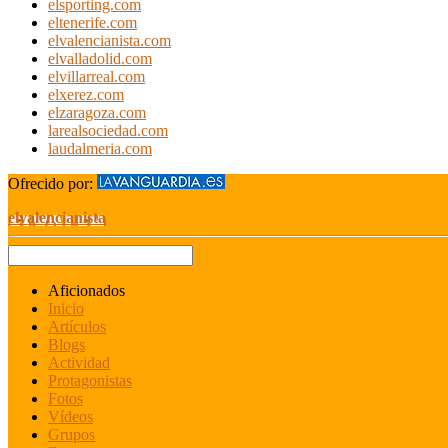
elsporting.com
eltenerife.com
elvalencianista.com
elvalladolid.com
elvillarreal.com
elxerez.com
elzaragoza.com
larealsociedad.com
laudalmeria.com
Ofrecido por:
elvalencianista
Aficionados
Inicio
Artículos
Blogs
Actividad
Protagonistas
Fotos
Vídeos
Grupos