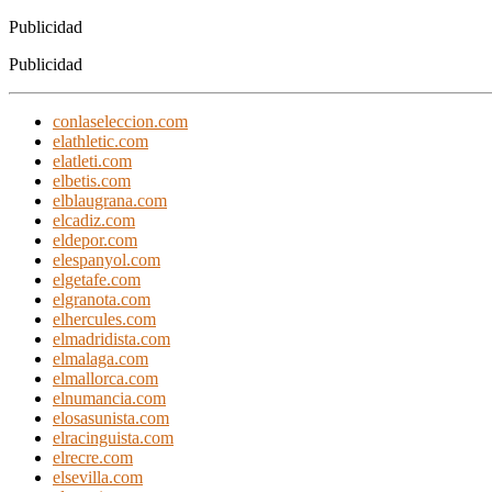
Publicidad
Publicidad
conlaseleccion.com
elathletic.com
elatleti.com
elbetis.com
elblaugrana.com
elcadiz.com
eldepor.com
elespanyol.com
elgetafe.com
elgranota.com
elhercules.com
elmadridista.com
elmalaga.com
elmallorca.com
elnumancia.com
elosasunista.com
elracinguista.com
elrecre.com
elsevilla.com