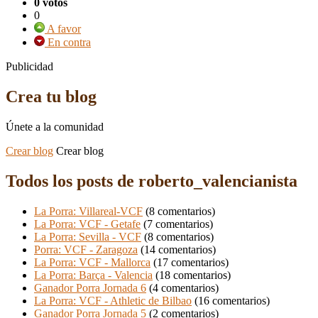
0 votos
0
A favor
En contra
Publicidad
Crea tu blog
Únete a la comunidad
Crear blog
Crear blog
Todos los posts de roberto_valencianista
La Porra: Villareal-VCF
(8 comentarios)
La Porra: VCF - Getafe
(7 comentarios)
La Porra: Sevilla - VCF
(8 comentarios)
Porra: VCF - Zaragoza
(14 comentarios)
La Porra: VCF - Mallorca
(17 comentarios)
La Porra: Barça - Valencia
(18 comentarios)
Ganador Porra Jornada 6
(4 comentarios)
La Porra: VCF - Athletic de Bilbao
(16 comentarios)
Ganador Porra Jornada 5
(2 comentarios)