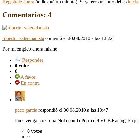
Regístrate ahora
(te llevará un minuto). Si ya eres usuario debes
inicia
Comentarios: 4
roberto_valencianista
comentó
el 30.08.2010 a las 13:22
Por mi empieo ahora mismo
Responder
0 votos
0
A favor
En contra
paco.garcia
respondió
el 30.08.2010 a las 13:47
Pues venga, crea una Nota con la Porra del
VCF
-Racing. Expli
0 votos
0