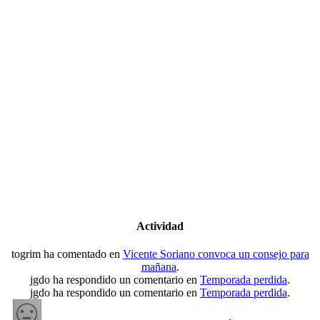
Actividad
togrim ha comentado en
Vicente Soriano convoca un consejo para
mañana
.
jgdo ha respondido un comentario en
Temporada perdida
.
jgdo ha respondido un comentario en
Temporada perdida
.