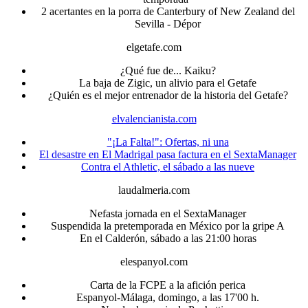
2 acertantes en la porra de Canterbury of New Zealand del
Sevilla - Dépor
elgetafe.com
¿Qué fue de... Kaiku?
La baja de Zigic, un alivio para el Getafe
¿Quién es el mejor entrenador de la historia del Getafe?
elvalencianista.com
"¡La Falta!": Ofertas, ni una
El desastre en El Madrigal pasa factura en el SextaManager
Contra el Athletic, el sábado a las nueve
laudalmeria.com
Nefasta jornada en el SextaManager
Suspendida la pretemporada en México por la gripe A
En el Calderón, sábado a las 21:00 horas
elespanyol.com
Carta de la FCPE a la afición perica
Espanyol-Málaga, domingo, a las 17'00 h.