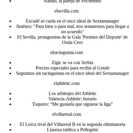
Nando, la pareja de Pochettino
elsevilla.com
Escudé se cuela en el once ideal de Sextamanager
Jiménez: "Para bien o para mal, nos sentaremos para llegar a
un acuerdo"
El Sevilla, protagonista de la Gala 'Premios del Deporte' de
Onda Cero
elracinguista.com
Zigic se va con Serbia
Precios especiales para recibir al Getafe
Seguimos sin racinguistas en el once ideal del Sextamanager
elathletic.com
Los arbitrajes del Athletic
Valencia-Athletic: horario
Toquero: “Me gustaría que siguiese la liga”
elvillarreal.com
El Lorca rival del Villarreal B en la segunda eliminatoria
Llaneza ratifica a Pellegrini