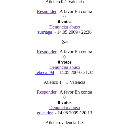
Atletico 0-1 Valencia
Responder
A favor En contra
0
0 votos
Denunciar abuso
zurriaga
- 14.05.2009 / 22:36
2-4
Responder
A favor En contra
0
0 votos
Denunciar abuso
rebeca_94
- 14.05.2009 / 21:34
Atlético 1 – 3 Valencia
Responder
A favor En contra
0
0 votos
Denunciar abuso
goleador
- 14.05.2009 / 20:13
Atletico-valencia 1-3