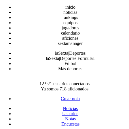
inicio
noticias
rankings
equipos
jugadores
calendario
aficiones
sextamanager
laSexta|Deportes
laSexta|Deportes Formula1
Fútbol
Más deportes
12.921 usuarios conectados
Ya somos 718 aficionados
Crear nota
Noticias
Usuarios
Notas
Encuestas