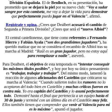
División Española
. El de
Benlloch
, en su presentación, ha
prometido que
se dejará la piel
por su nuevo club:
“
Voy a sudar
sangre por esta camiseta
, me voy a dejar la vida para
demostrar
que
perfectamente
puedo
jugar en el Valencia
”
, afirmó.
Regístrate y opina.
¿Crees que Dealbert
acusará el cambio
de
Segunda a Primera División? ¿Crees que será el
“nuevo Albiol”
?
El central castellonense, que tiene como
referentes
a
Fernando
Hierro
y
Fabián Ayala
(
“son dos grandísimos jugadores”
), ha
querido matizar que no se considera el recambio de Albiol tras su
marcha al Madrid:
“Raúl es un
gran jugador
, pero no estoy aquí
para reemplazar a nadie
”
, aseveró.
Para Dealbert, el
objetivo
de esta temporada es
“intentar conseguir
los máximos títulos posibles”
, y hoy por hoy su único pensamiento
es
“trabajar, trabajar y trabajar”
. Del mismo modo, lamentó la
reacción de algunos
aficionados del Castellón
que criticaron su
marcha al Valencia:
“Cuando salieron todos los
rumores
no lo
aceptaron del todo bien en Castellón y
muchas críticas fueron en
contra mía
. Yo era
capitán del Castellón
y lo
asumí perfectamente
todo
. Demostré hasta el final que pertenecía a un equipo
hasta el
30 de junio
y terminé con un último día en el Castellón
muy feliz
.
Ellos también tienen que comprender que
venir al Valencia para mí
es lo máximo
”
, apuntó el jugador.