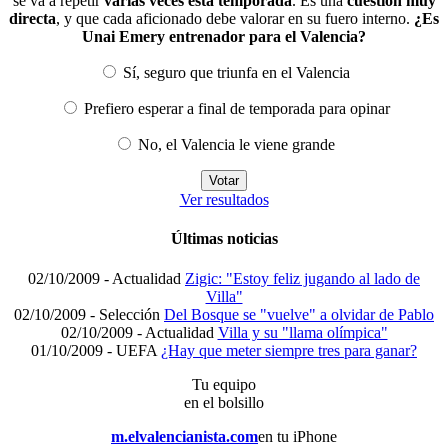
se va a repetir
varias veces esta temporada
. Es una
cuestión muy
directa
, y que cada aficionado debe valorar en su fuero interno.
¿Es
Unai Emery entrenador para el Valencia?
Sí, seguro que triunfa en el Valencia
Prefiero esperar a final de temporada para opinar
No, el Valencia le viene grande
Ver resultados
Últimas noticias
02/10/2009 -
Actualidad
Zigic: "Estoy feliz jugando al lado de
Villa"
02/10/2009 -
Selección
Del Bosque se "vuelve" a olvidar de Pablo
02/10/2009 -
Actualidad
Villa y su "llama olímpica"
01/10/2009 -
UEFA
¿Hay que meter siempre tres para ganar?
Tu equipo
en el bolsillo
m.elvalencianista.com
en tu iPhone