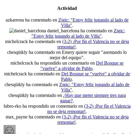
Actividad
azkarrena ha comentado en
Zigic: "Estoy feliz jugando al lado de
Villa"
.
daniel_barcelona ha comentado en
Zigic:
"Estoy feliz jugando al lado de Villa"
.
michelcrack ha comentado en
(3-2) ¡Por fín el Valencia no se deja
remontar!
.
chesqüikly ha comentado en Emery quiere seguir "asentando lo
mejor del equipo".
michelcrack ha respondido un comentario en
Del Bosque se
"vuelve" a olvidar de Pablo
.
michelcrack ha comentado en
Del Bosque se "vuelve" a olvidar de
Pablo
.
chesqüikly ha comentado en
Zigic: "Estoy feliz jugando al lado de
Villa"
.
chesqüikly ha comentado en
¿Hay que meter siempre tres para
ganar?
.
fabro-rko ha respondido un comentario en
(3-2) ¡Por fín el Valencia
no se deja remontar!
.
max_payne ha comentado en
(3-2) ¡Por fín el Valencia no se deja
remontar!
.