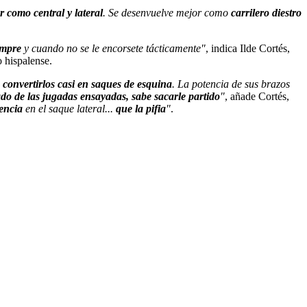
 como central y lateral
. Se desenvuelve mejor como
carrilero diestro
empre
y cuando no se le encorsete tácticamente"
, indica Ilde Cortés,
o hispalense.
 convertirlos casi en saques de esquina
. La potencia de sus brazos
o de las jugadas ensayadas, sabe sacarle partido
"
, añade Cortés,
tencia
en el saque lateral...
que la pifia
"
.