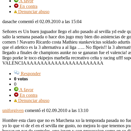
A favor
En contra
Denunciar abuso
dasache comentó
el 02.09.2010 a las 15:04
Señores es Un buen juguador llego el año pasado al sevilla yd esde q
salio la semana pasada o hace dos jugo muy bien dio asistencias de go
corners ! Navarro Ricardo costa Mathieu stankevicius soldado adurti
que el atletico es la 3 alternativa a al liga ….. No flipeis!! la 3 alter
llegado a finales de champions aunke no se ganaran fue el valencia! asi
llego porke le toco ekipejos marbella recreativo celta y racing ufff sup
VALENCIAAAAAAAAAAAAAAAAAAAAAAA
Responder
0 votos
0
A favor
En contra
Denunciar abuso
uniforgiven
comentó
el 02.09.2010 a las 13:10
Hombre esta claro que no es Marchena xo la temporada pasada no fue d
yo lo que vi de el en el sevilla me gusto, no mejora lo que tenemos p
buscar un par de centrales, uno joven y con proyeccion como en su d