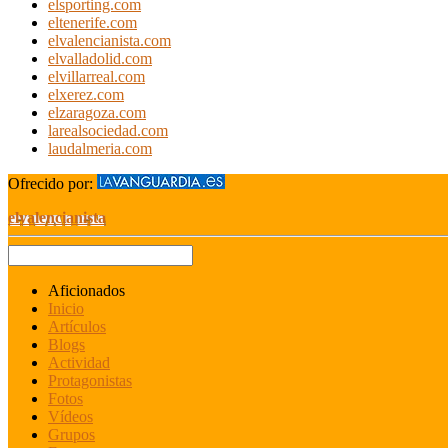
elsporting.com
eltenerife.com
elvalencianista.com
elvalladolid.com
elvillarreal.com
elxerez.com
elzaragoza.com
larealsociedad.com
laudalmeria.com
Ofrecido por:
elvalencianista
Aficionados
Inicio
Artículos
Blogs
Actividad
Protagonistas
Fotos
Vídeos
Grupos