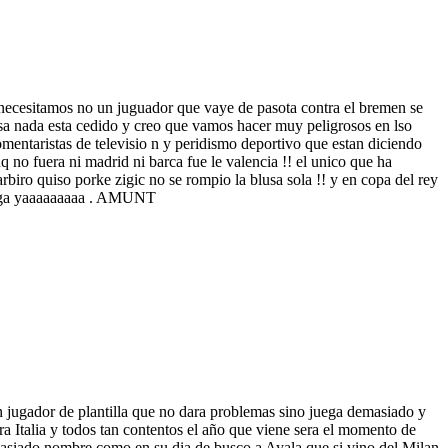
 necesitamos no un juguador que vaye de pasota contra el bremen se
asa nada esta cedido y creo que vamos hacer muy peligrosos en lso
entaristas de televisio n y peridismo deportivo que estan diciendo
 uq no fuera ni madrid ni barca fue le valencia !! el unico que ha
arbiro quiso porke zigic no se rompio la blusa sola !! y en copa del rey
nga yaaaaaaaaa .
AMUNT
n jugador de plantilla que no dara problemas sino juega demasiado y
ra Italia y todos tan contentos el año que viene sera el momento de
masiado nombre como en su dia de busco a Ayala que si vino del Milan