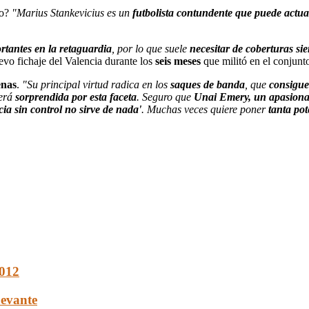
no?
"Marius Stankevicius es un
futbolista contundente que puede actuar
rtantes en la retaguardia
, por lo que suele
necesitar de coberturas si
evo fichaje del Valencia durante los
seis meses
que militó en el conjunt
enas
.
"Su principal virtud radica en los
saques de banda
, que
consigue
verá
sorprendida por esta faceta
. Seguro que
Unai Emery, un apasionad
cia sin control no sirve de nada'
. Muchas veces quiere poner
tanta po
2012
Levante