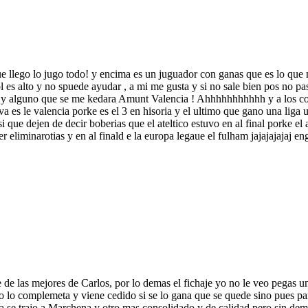
ue llego lo jugo todo! y encima es un juguador con ganas que es lo que
l es alto y no spuede ayudar , a mi me gusta y si no sale bien pos no p
s y alguno que se me kedara Amunt Valencia ! Ahhhhhhhhhhh y a los com
nativa es le valencia porke es el 3 en hisoria y el ultimo que gano una liga
 que dejen de decir boberias que el ateltico estuvo en al final porke el 
er eliminarotias y en al finald e la europa legaue el fulham jajajajajaj e
e las mejores de Carlos, por lo demas el fichaje yo no le veo pegas u
xo lo complemeta y viene cedido si se lo gana que se quede sino pues pa
ia se trajo a Marchena y otro mas consolidado y de calidad pero sin de