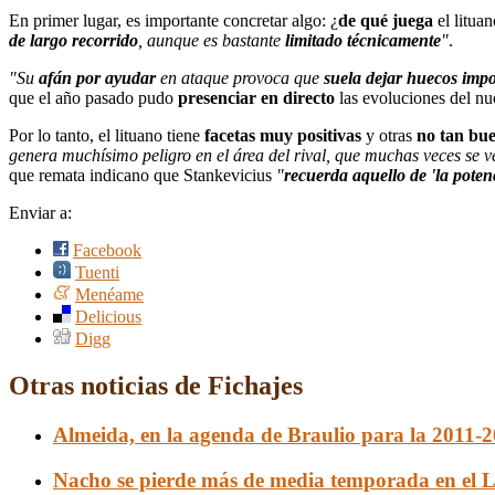
En primer lugar, es importante concretar algo: ¿
de qué juega
el litua
de largo recorrido
, aunque es bastante
limitado técnicamente
"
.
"Su
afán por ayudar
en ataque provoca que
suela dejar huecos impo
que el año pasado pudo
presenciar en directo
las evoluciones del nu
Por lo tanto, el lituano tiene
facetas muy positivas
y otras
no tan bu
genera muchísimo peligro en el área del rival, que muchas veces se 
que remata indicano que Stankevicius
"
recuerda aquello de 'la poten
Enviar a:
Facebook
Tuenti
Menéame
Delicious
Digg
Otras noticias de Fichajes
Almeida, en la agenda de Braulio para la 2011-
Nacho se pierde más de media temporada en el 