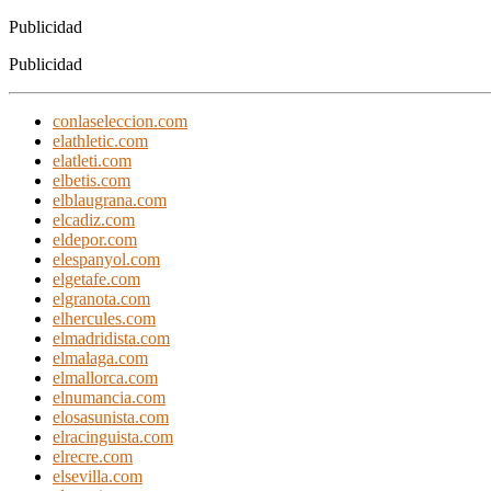
Publicidad
Publicidad
conlaseleccion.com
elathletic.com
elatleti.com
elbetis.com
elblaugrana.com
elcadiz.com
eldepor.com
elespanyol.com
elgetafe.com
elgranota.com
elhercules.com
elmadridista.com
elmalaga.com
elmallorca.com
elnumancia.com
elosasunista.com
elracinguista.com
elrecre.com
elsevilla.com