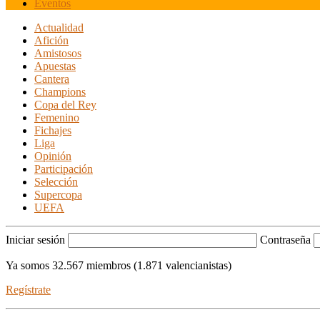
Eventos
Actualidad
Afición
Amistosos
Apuestas
Cantera
Champions
Copa del Rey
Femenino
Fichajes
Liga
Opinión
Participación
Selección
Supercopa
UEFA
Iniciar sesión
Contraseña
Ya somos 32.567 miembros (1.871 valencianistas)
Regístrate