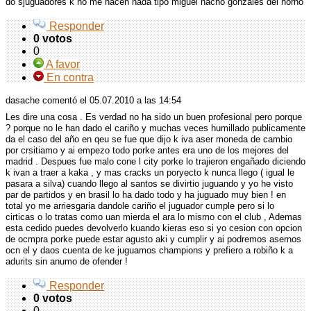
do sjuguadores k no me hacen nada tipo miguel nacho gonzales del horno
Responder
0 votos
0
A favor
En contra
dasache comentó
el 05.07.2010 a las 14:54
Les dire una cosa . Es verdad no ha sido un buen profesional pero porque
? porque no le han dado el cariño y muchas veces humillado publicamente
da el caso del año en qeu se fue que dijo k iva aser moneda de cambio
por crsitiamo y ai empezo todo porke antes era uno de los mejores del
madrid . Despues fue malo cone l city porke lo trajieron engañado diciendo
k ivan a traer a kaka , y mas cracks un poryecto k nunca llego ( igual le
pasara a silva) cuando llego al santos se divirtio juguando y yo he visto
par de partidos y en brasil lo ha dado todo y ha juguado muy bien ! en
total yo me arriesgaria dandole cariño el juguador cumple pero si lo
cirticas o lo tratas como uan mierda el ara lo mismo con el club , Ademas
esta cedido puedes devolverlo kuando kieras eso si yo cesion con opcion
de ocmpra porke puede estar agusto aki y cumplir y ai podremos asernos
ocn el y daos cuenta de ke juguamos champions y prefiero a robiño k a
adurits sin anumo de ofender !
Responder
0 votos
0