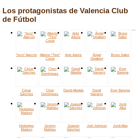
Los protagonistas de Valencia Club
de Fútbol
"Isco" Alarcón
Alberto "Tino"
Aritz Aduriz
Ángel
Bruno Saltor
Costa
Dealbert
César
Chori
David Albelda
David
Ever Banega
Sánchez
Domínguez
Navarro
Hedwiges
Jeremy
Joaquín
Joel Johnson
Jordi Alba
Maduro
Mathieu
Sánchez