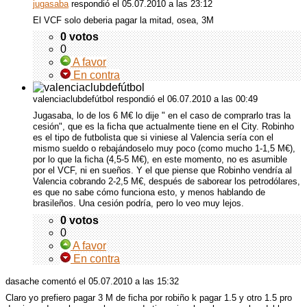
jugasaba
respondió
el 05.07.2010 a las 23:12
El
VCF
solo deberia pagar la mitad, osea, 3M
0 votos
0
A favor
En contra
valenciaclubdefútbol respondió
el 06.07.2010 a las 00:49
Jugasaba, lo de los 6 M€ lo dije " en el caso de comprarlo tras la
cesión", que es la ficha que actualmente tiene en el City. Robinho
es el tipo de futbolista que si viniese al Valencia sería con el
mismo sueldo o rebajándoselo muy poco (como mucho 1-1,5 M€),
por lo que la ficha (4,5-5 M€), en este momento, no es asumible
por el
VCF
, ni en sueños. Y el que piense que Robinho vendría al
Valencia cobrando 2-2,5 M€, después de saborear los petrodólares,
es que no sabe cómo funciona esto, y menos hablando de
brasileños. Una cesión podría, pero lo veo muy lejos.
0 votos
0
A favor
En contra
dasache comentó
el 05.07.2010 a las 15:32
Claro yo prefiero pagar 3 M de ficha por robiño k pagar 1.5 y otro 1.5 pro