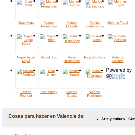
Juan Mata
Manuel
Manuel
Marius
Mehmet Topal
Fernandes
Llorente
Stankevicius
Miguel Angel
Miguel Brito
Pablo
Ricardo Costa
Roberto
Moyá
Hernández
Soldado
Powered by
Sofiane
Unai Emery
Vicente
Vicente
Feghouli
Guaita
Rodríguez
Cosas para hacer en Valencia de:
Arte y cultura
Con