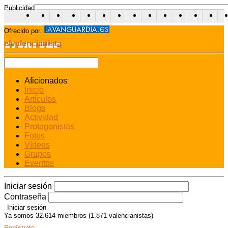
Publicidad
Ofrecido por:
elvalencianista
Aficionados
Inicio
Artículos
Blogs
Actividad
Protagonistas
Fotos
Vídeos
Grupos
Eventos
Iniciar sesión
Contraseña
Ya somos 32.614 miembros (1.871 valencianistas)
Regístrate