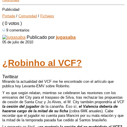
Publicidad
Portada
/
Comunidad
/
Fichajes
( 0 votos )
9 comentarios
Publicado por
jugasaba
05 de julio de 2010
¿Robinho al VCF?
Twittear
Mirando la actualidad del
VCF
me he encontrado con el artículo que
publica hoy Levante-
EMV
sobre Robinho.
Y es que según relatan, mientras se celebraron las reuniones con los
emisarios del City para el traspaso de Silva, tras rechazar las propuestas
de cesión de Santa Cruz y Jo Alves, el M. City también propondría al
VCF
la cesión del jugador
de la canariña. Eso sí,
el Valencia debería de
hacerse cargo de la mitad de su ficha
(cobra 6M€ anuales). Cabe
recordar que el jugador no cuenta para Mancini por su mala relación y que
la mitad de la temporada pasada fue cedido al Santos brasileño.
La pregunta es fácil,
¿os gustaría la cesión del ex-madridista al
VCF
?