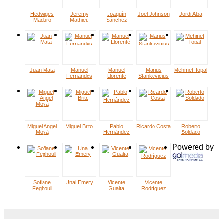
Hedwiges
Jeremy
Joaquín
Joel Johnson
Jordi Alba
Maduro
Mathieu
Sánchez
Juan Mata
Manuel
Manuel
Marius
Mehmet Topal
Fernandes
Llorente
Stankevicius
Miguel Angel
Miguel Brito
Pablo
Ricardo Costa
Roberto
Moyá
Hernández
Soldado
Powered by
Sofiane
Unai Emery
Vicente
Vicente
Feghouli
Guaita
Rodríguez