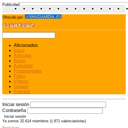
Publicidad
Ofrecido por:
elvalencianista
Aficionados
Inicio
Artículos
Blogs
Actividad
Protagonistas
Fotos
Vídeos
Grupos
Eventos
Iniciar sesión
Contraseña
Ya somos 32.614 miembros (1.871 valencianistas)
Regístrate