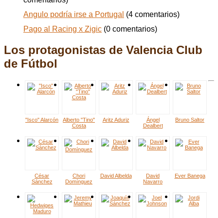
Angulo podría irse a Portugal
(4 comentarios)
Pago al Racing x Zigic
(0 comentarios)
Los protagonistas de Valencia Club
de Fútbol
"Isco" Alarcón
Alberto "Tino"
Aritz Aduriz
Ángel
Bruno Saltor
Costa
Dealbert
César
Chori
David Albelda
David
Ever Banega
Sánchez
Domínguez
Navarro