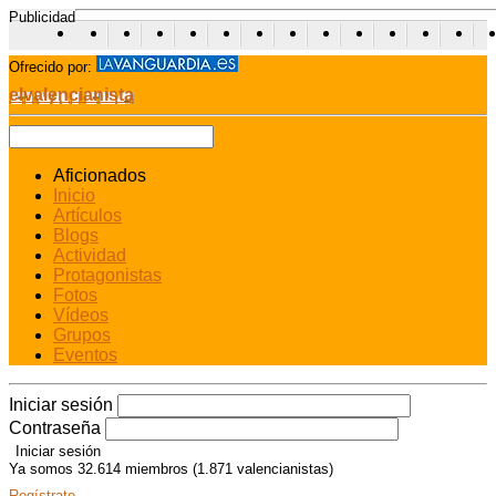
Publicidad
Ofrecido por:
elvalencianista
Aficionados
Inicio
Artículos
Blogs
Actividad
Protagonistas
Fotos
Vídeos
Grupos
Eventos
Iniciar sesión
Contraseña
Ya somos 32.614 miembros (1.871 valencianistas)
Regístrate