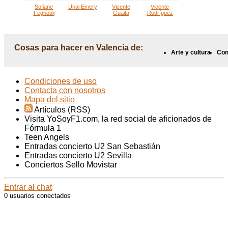
Sofiane
Unai Emery
Vicente
Vicente
Feghouli
Guaita
Rodríguez
Cosas para hacer en Valencia de:
Arte y cultura
Con
Condiciones de uso
Contacta con nosotros
Mapa del sitio
Artículos (RSS)
Visita YoSoyF1.com, la red social de aficionados de
Fórmula 1
Teen Angels
Entradas concierto U2 San Sebastián
Entradas concierto U2 Sevilla
Conciertos Sello Movistar
Entrar al chat
0 usuarios conectados