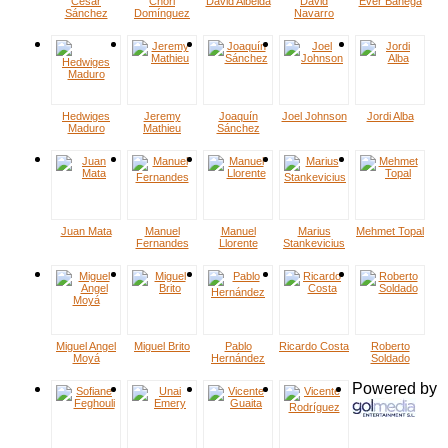
César
Chori
David Albelda
David
Ever Banega
Sánchez
Domínguez
Navarro
Hedwiges
Jeremy
Joaquín
Joel Johnson
Jordi Alba
Maduro
Mathieu
Sánchez
Juan Mata
Manuel
Manuel
Marius
Mehmet Topal
Fernandes
Llorente
Stankevicius
Miguel Angel
Miguel Brito
Pablo
Ricardo Costa
Roberto
Moyá
Hernández
Soldado
Powered by