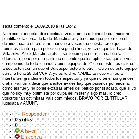
Comentarios: 4
sabut comentó
el 16.09.2010 a las 16:42
Ni miedo ni respeto, dije repetidas veces antes del partido que nuestra
plantilla esta cerca de la del Manchester y tenemos que pelear con el,
dejando aparte el forofismo, aunque a veces me cuesta, creo que
tenemos plantilla para pelear en segunda linea, yo creo que las bajas de
Villa,Silva,Albiol,Marchena,etc… se tienen que notar, marcaban la
diferencia, pero por otra parte no entiendo que los optimistas que se ven
campeones de todo, cuando vienen equipos de 2ª como este, los dias de
antes esten con un que el Bursaspor esto o lo otro, ¿Quién de este equipo
sería la ficha 25 del
VCF
?, yo os lo diré:
NADIE
, así que vamos a
intentar ser grandes en todos los aspectos y ya que no tenemos grandes
craks, vamos a decir que a estos rivales hay que pasarlos por encima,
como así fué y no poner excusas antes del partido por si acaso, que si yo
que no soy muy optimista por culpa del mister y algo más, lo creo
vosotros tan optimistas vais com miedos,
BRAVO
POR
EL
TITULAR
jugasaba y
AMUNT
.
Responder
0 votos
0
A favor
En contra