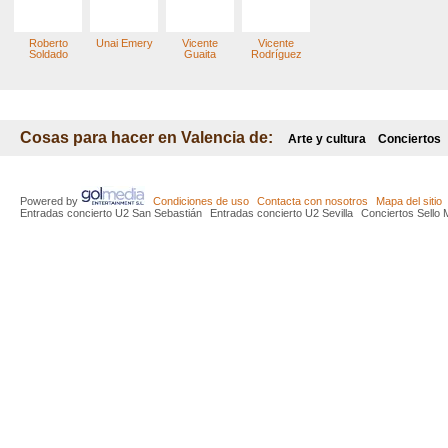
Roberto
Unai Emery
Vicente
Vicente
Soldado
Guaita
Rodríguez
Cosas para hacer en Valencia de:
Arte y cultura
Conciertos
Powered by
Condiciones de uso
Contacta con nosotros
Mapa del sitio
Entradas concierto U2 San Sebastián
Entradas concierto U2 Sevilla
Conciertos Sello 