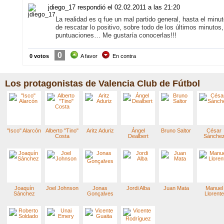
jdiego_17 respondió
el 02.02.2011 a las 21:20
La realidad es q fue un mal partido general, hasta el minu
de rescatar lo positivo, sobre todo de los últimos minutos
puntuaciones… Me gustaría conocerlas!!!
0
0 votos
A favor
En contra
Los protagonistas de Valencia Club de Fútbol
"Isco" Alarcón
Alberto "Tino"
Aritz Aduriz
Ángel
Bruno Saltor
César
Costa
Dealbert
Sánche
Joaquín
Joel Johnson
Jonas
Jordi Alba
Juan Mata
Manuel
Sánchez
Gonçalves
Llorente