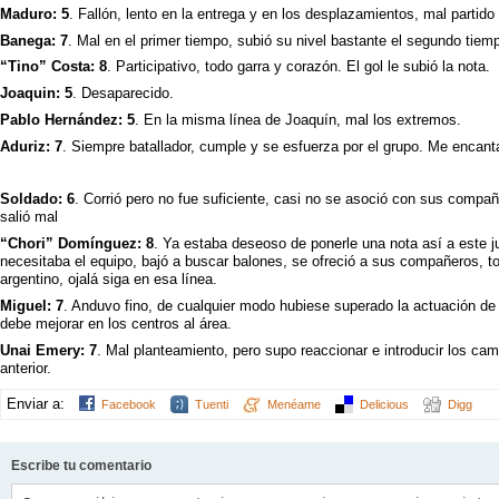
Maduro: 5
. Fallón, lento en la entrega y en los desplazamientos, mal partido
Banega: 7
. Mal en el primer tiempo, subió su nivel bastante el segundo tiem
“Tino” Costa: 8
. Participativo, todo garra y corazón. El gol le subió la nota.
Joaquin: 5
. Desaparecido.
Pablo Hernández: 5
. En la misma línea de Joaquín, mal los extremos.
Aduriz: 7
. Siempre batallador, cumple y se esfuerza por el grupo. Me encanta
Soldado: 6
. Corrió pero no fue suficiente, casi no se asoció con sus compañ
salió mal
“Chori” Domínguez: 8
. Ya estaba deseoso de ponerle una nota así a este j
necesitaba el equipo, bajó a buscar balones, se ofreció a sus compañeros, to
argentino, ojalá siga en esa línea.
Miguel: 7
. Anduvo fino, de cualquier modo hubiese superado la actuación de
debe mejorar en los centros al área.
Unai Emery: 7
. Mal planteamiento, pero supo reaccionar e introducir los camb
anterior.
Enviar a:
Facebook
Tuenti
Menéame
Delicious
Digg
Escribe tu comentario