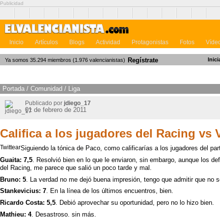
Publicidad
Inicio
Artículos
Blogs
Actividad
Protagonistas
Fotos
Víde
Regístrate
Inici
Ya somos 35.294 miembros (1.976 valencianistas)
Portada
/
Comunidad
/
Liga
Publicado por
jdiego_17
01 de febrero de 2011
Califica a los jugadores del Racing vs 
Twittear
Siguiendo la tónica de Paco, como calificarías a los jugadores del par
Guaita: 7,5
. Resolvió bien en lo que le enviaron, sin embargo, aunque los def
del Racing, me parece que salió un poco tarde y mal.
Bruno: 5
. La verdad no me dejó buena impresión, tengo que admitir que no
Stankevicius: 7
. En la línea de los últimos encuentros, bien.
Ricardo Costa: 5,5
. Debió aprovechar su oportunidad, pero no lo hizo bien.
Mathieu: 4
. Desastroso. sin más.