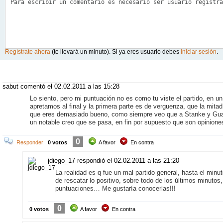
Regístrate ahora
(te llevará un minuto). Si ya eres usuario debes
iniciar sesión
.
Comentarios: 3
sabut comentó
el 02.02.2011 a las 15:28
Lo siento, pero mi puntuación no es como tu viste el partido, en u
apretamos al final y la primera parte es de verguenza, que la mitad
que eres demasiado bueno, como siempre veo que a Stanke y Guait
un notable creo que se pasa, en fin por supuesto que son opinion
0
Responder
0 votos
A favor
En contra
jdiego_17 respondió
el 02.02.2011 a las 21:20
La realidad es q fue un mal partido general, hasta el minu
de rescatar lo positivo, sobre todo de los últimos minutos
puntuaciones… Me gustaría conocerlas!!!
0
0 votos
A favor
En contra