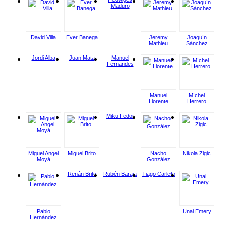
Maduro
David Villa
Ever Banega
Jeremy
Joaquín
Mathieu
Sánchez
Jordi Alba
Juan Mata
Manuel
Fernandes
Manuel
Míchel
Llorente
Herrero
Miku Fedor
Miguel Angel
Miguel Brito
Nacho
Nikola Zigic
Moyá
González
Renán Brito
Rubén Baraja
Tiago Carleto
Pablo
Unai Emery
Hernández