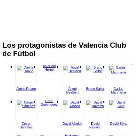
Los protagonistas de Valencia Club
de Fútbol
Asier del
Horno
Alexis Ruano
Ángel
Bruno Saltor
Carlos
Dealbert
Marchena
Chori
Domínguez
César
David Albelda
David
David Silva
Sánchez
Navarro
Hedwiges