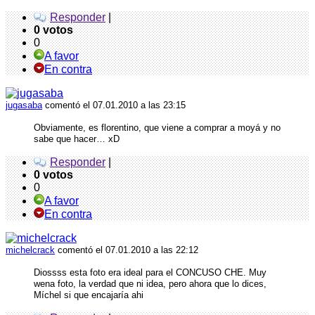
Responder
|
0 votos
0
A favor
En contra
jugasaba
comentó
el 07.01.2010 a las 23:15
Obviamente, es florentino, que viene a comprar a moyá y no
sabe que hacer… xD
Responder
|
0 votos
0
A favor
En contra
michelcrack
comentó
el 07.01.2010 a las 22:12
Diossss esta foto era ideal para el
CONCUSO
CHE
. Muy
wena foto, la verdad que ni idea, pero ahora que lo dices,
Míchel si que encajaría ahi