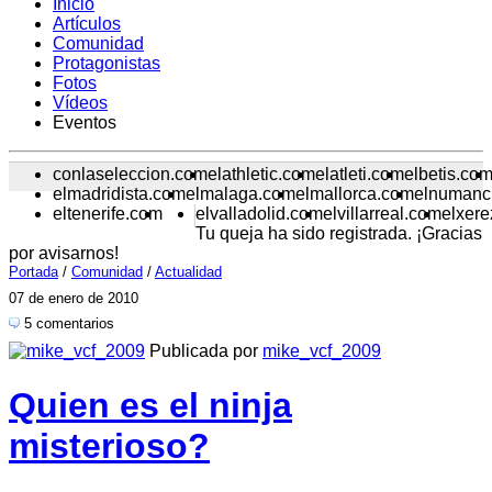
Inicio
Artículos
Comunidad
Protagonistas
Fotos
Vídeos
Eventos
conlaseleccion.com
elathletic.com
elatleti.com
elbetis.co
elmadridista.com
elmalaga.com
elmallorca.com
elnumanc
eltenerife.com
elvalladolid.com
elvillarreal.com
elxer
Tu queja ha sido registrada. ¡Gracias
por avisarnos!
Portada
/
Comunidad
/
Actualidad
07 de enero de 2010
5 comentarios
Publicada por
mike_vcf_2009
Quien es el ninja
misterioso?