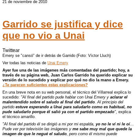
21 de noviembre de 2010
Garrido se justifica y dice
que no vio a Unai
Twittear
Emery se "cansó" de ir detrás de Garrido (Foto: Víctor Lluch)
Ver todas las noticias de
Unai Emery
Ayer fue una de las imágenes más comentadas del paartido; hoy, a
través de su página web, Juan Carlos Garrido ha querido explicar su
versión de lo sucedido y explicar por qué no dio la mano a Emery.
¿Te parecen suficientes estas explicaciones?
En una breve nota en su web personal, el técnico del Villarreal explica lo
sucedido:
"Al final del partido pude hablar con Unai Emery y
aclarar el
malentendido sobre el saludo al final del partido
. Al principio del
partido
estuve esperando a Unai para saludarlo como es habitual, no
pude saludarlo porque él salió ya con el partido empezado
"
, explica
el técnico amarillo.
"Al final del partido él se dirigió a mi por mi espalda,
yo no le ví ni le oí
…
Pude ver por televisión las imágenes y
me sabe muy mal que quede la
imagen de que le negué el saludo
, pero como él mismo puede