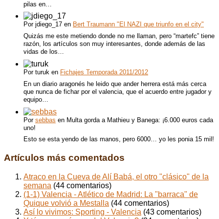
pilas en…
Por jdiego_17 en
Bert Traumann "El NAZI que triunfo en el city"
Quizás me este metiendo donde no me llaman, pero “martefc” tiene
razón, los artículos son muy interesantes, donde además de las
vidas de los…
Por turuk en
Fichajes Temporada 2011/2012
En un diario aragonés he leido que ander herrera está más cerca
que nunca de fichar por el valencia, que el acuerdo entre jugador y
equipo…
Por
sebbas
en Multa gorda a Mathieu y Banega: ¡6.000 euros cada
uno!
Esto se esta yendo de las manos, pero 6000… yo les ponia 15 mil!
Artículos más comentados
Atraco en la Cueva de Alí Babá, el otro "clásico" de la
semana
(44 comentarios)
(1-1) Valencia - Atlético de Madrid: La "barraca" de
Quique volvió a Mestalla
(44 comentarios)
Así lo vivimos: Sporting - Valencia
(43 comentarios)