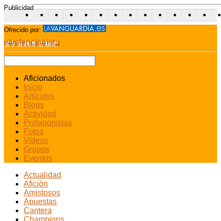
Publicidad
Ofrecido por:
elvalencianista
Aficionados
Inicio
Artículos
Blogs
Actividad
Protagonistas
Fotos
Vídeos
Grupos
Eventos
Actualidad
Afición
Amistosos
Apuestas
Cantera
Champions