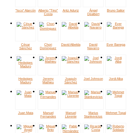
"Isco" Alarcón
Alberto "Tino"
Aritz Aduriz
Ángel
Bruno Saltor
Costa
Dealbert
César
Chori
David Albelda
David
Ever Banega
Sánchez
Domínguez
Navarro
Hedwiges
Jeremy
Joaquín
Joel Johnson
Jordi Alba
Maduro
Mathieu
Sánchez
Juan Mata
Manuel
Manuel
Marius
Mehmet Topal
Fernandes
Llorente
Stankevicius