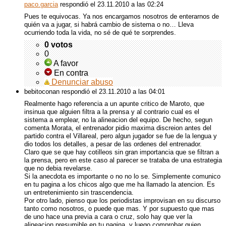
paco.garcia
respondió
el 23.11.2010 a las 02:24
Pues te equivocas. Ya nos encargamos nosotros de enterarnos de
quién va a jugar, si habrá cambio de sistema o no… Lleva
ocurriendo toda la vida, no sé de qué te sorprendes.
0 votos
0
A favor
En contra
Denunciar abuso
bebitoconan respondió
el 23.11.2010 a las 04:01
Realmente hago referencia a un apunte critico de Maroto, que
insinua que alguien filtra a la prensa y al contrario cual es el
sistema a emplear, no la alineacion del equipo. De hecho, segun
comenta Morata, el entrenador pidio maxima discreion antes del
partido contra el Villareal, pero algun jugador se fue de la lengua y
dio todos los detalles, a pesar de las ordenes del entrenador.
Claro que se que hay cotilleos sin gran importancia que se filtran a
la prensa, pero en este caso al parecer se trataba de una estrategia
que no debia revelarse.
Si la anecdota es importante o no no lo se. Simplemente comunico
en tu pagina a los chicos algo que me ha llamado la atencion. Es
un entretenimiento sin trascendencia.
Por otro lado, pienso que los periodistas improvisan en su discurso
tanto como nosotros, o puede que mas. Y por supuesto que mas
de uno hace una previa a cara o cruz, solo hay que ver la
alineacion presumible en tu pagina, y luego comprobar quien