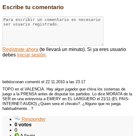
Escribe tu comentario
Regístrate ahora
(te llevará un minuto). Si ya eres usuario
debes
iniciar sesión
.
Comentarios: 6
bebitoconan comentó
el 22.11.2010 a las 23:17
TOPO
en el
VALENCIA
. Hay algun jugador que chiva los sistemas de
juego a la
PRENSA
antes de disputar los partidos. Lo dice
MORATA
de la
SER
en una entrevista a
EMERY
en EL
LARGUERO
el 21/11 (EL
PAIS
-
INTERNET
-
AUDIO
).¿Quien sera el chivato?. ¿Alguno que no juega
habitualmente…?
Responder
0 votos
0
A favor