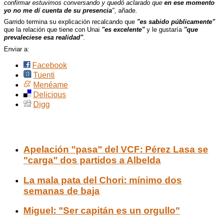
confirmar estuvimos conversando y quedó aclarado que
en ese momento
yo no me dí cuenta de su presencia
"
, añade.
Garrido termina su explicación recalcando que
"es sabido públicamente"
que la relación que tiene con Unai
"es excelente"
y le gustaría
"que
prevaleciese esa realidad"
.
Enviar a:
Facebook
Tuenti
Menéame
Delicious
Digg
Otras noticias de Actualidad
Apelación "pasa" del VCF: Pérez Lasa se
"carga" dos partidos a Albelda
La mala pata del Chori: mínimo dos
semanas de baja
Miguel: "Ser capitán es un orgullo"