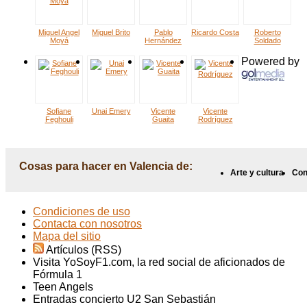
Miguel Angel
Miguel Brito
Pablo
Ricardo Costa
Roberto
Moyá
Hernández
Soldado
Powered by
Sofiane
Unai Emery
Vicente
Vicente
Feghouli
Guaita
Rodríguez
Cosas para hacer en Valencia de:
Arte y cultura
Con
Condiciones de uso
Contacta con nosotros
Mapa del sitio
Artículos (RSS)
Visita YoSoyF1.com, la red social de aficionados de
Fórmula 1
Teen Angels
Entradas concierto U2 San Sebastián